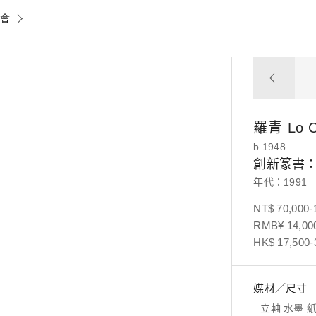
賣會
羅青
Lo 
b.1948
創新篆書
年代：1991
NT$ 70,000-
RMB¥ 14,000
HK$ 17,500-
媒材／尺寸
立軸 水墨 紙本