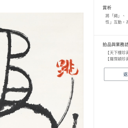
賞析
將「繩」、
性」互動，
拍品與業務
【天下樓珍
【羅霈穎珍
返