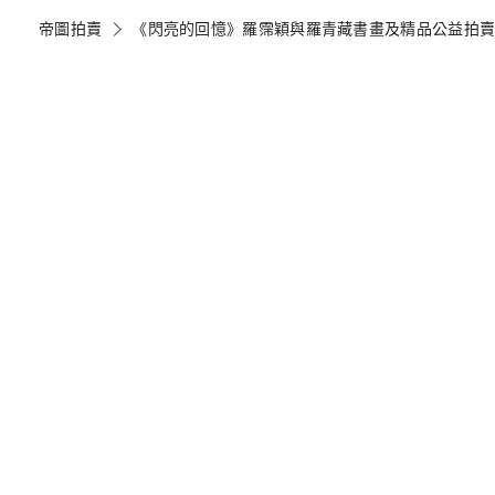
帝圖拍賣
《閃亮的回憶》羅霈穎與羅青藏書畫及精品公益拍