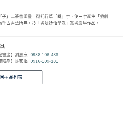
「子」二篆書重疊，襯托行草「跳」字，使三字產生「戲劇
為千古書法所無，乃「書法妙悟學派」篆書最早作品。
諮詢
藏書畫】劉嘉宸
0988-106-486
藏精品】許家梅
0916-109-181
回拍品列表