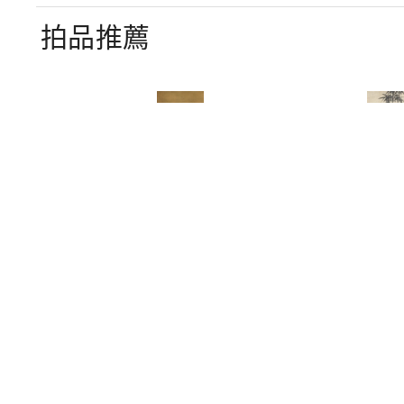
拍品推薦
3003
3007
錢載
顧鶴慶
水仙竹桃圖
墨筆綠竹新蔭圖
-80,000
預估價：NT$ 50,000-80,000
預估價：NT$ 50,00