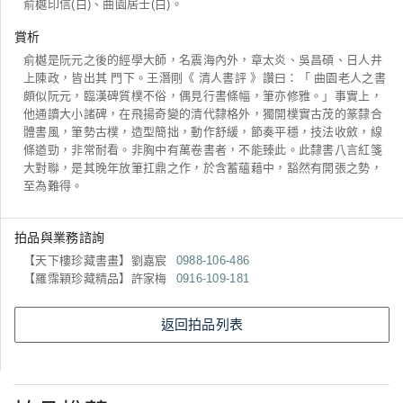
俞樾印信(白)、曲園居士(白)。
賞析
俞樾是阮元之後的經學大師，名震海內外，章太炎、吳昌碩、日人井
上陳政，皆出其 門下。王潛剛《 清人書評 》讚曰：「 曲園老人之書
頗似阮元，臨漢碑質樸不俗，偶見行書條幅，筆亦修雅。」事實上，
他通讀大小諸碑，在飛揚奇變的清代隸格外，獨開樸實古茂的篆隸合
體書風，筆勢古樸，造型簡拙，動作舒緩，節奏平穩，技法收斂，線
條遒勁，非常耐看。非胸中有萬卷書者，不能臻此。此隸書八言紅箋
大對聯，是其晚年放筆扛鼎之作，於含蓄蘊藉中，豁然有開張之勢，
至為難得。
拍品與業務諮詢
【天下樓珍藏書畫】劉嘉宸
0988-106-486
【羅霈穎珍藏精品】許家梅
0916-109-181
返回拍品列表