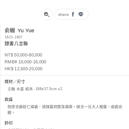
share
俞樾
Yu Yue
1821-1907
隸書八言聯
NT$ 50,000-80,000
RMB¥ 10,000-16,000
HK$ 12,500-20,000
媒材／尺寸
立軸 水墨 紙本, 188x37.5cm x2
款識
抱德含龢經仁緯義，揚鋒露鍔散藻摛華。碩夫一兄大人雅屬，曲園俞
樾。
鈐印