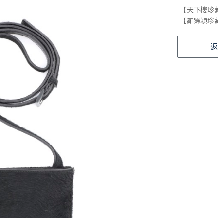
【天下樓珍
【羅霈穎珍
返