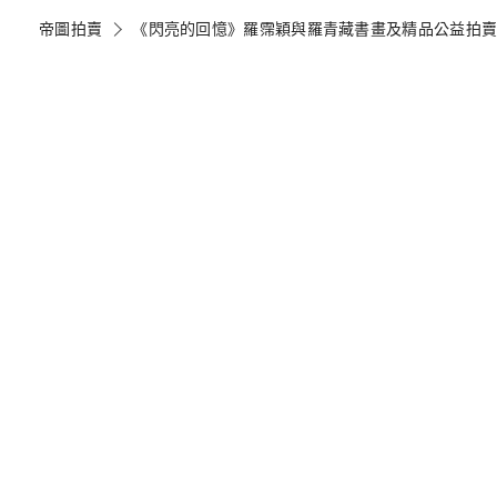
帝圖拍賣
《閃亮的回憶》羅霈穎與羅青藏書畫及精品公益拍