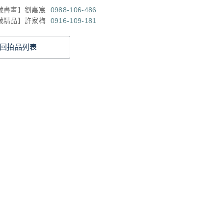
藏書畫】劉嘉宸
0988-106-486
藏精品】許家梅
0916-109-181
回拍品列表