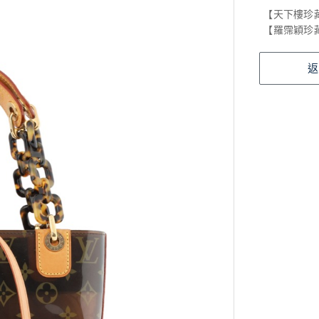
【天下樓珍
【羅霈穎珍
返