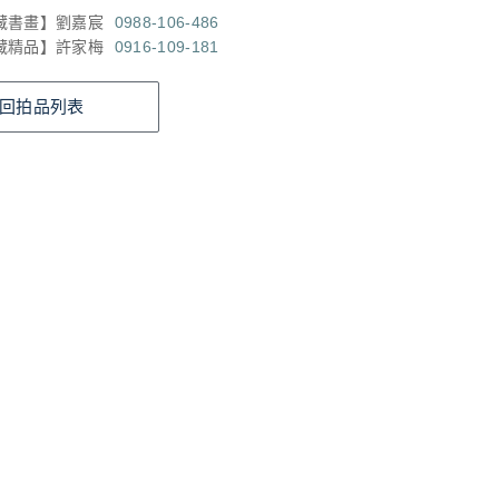
藏書畫】劉嘉宸
0988-106-486
藏精品】許家梅
0916-109-181
回拍品列表