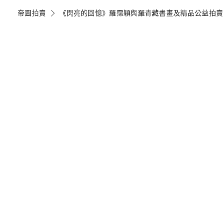
帝圖拍賣
《閃亮的回憶》羅霈穎與羅青藏書畫及精品公益拍