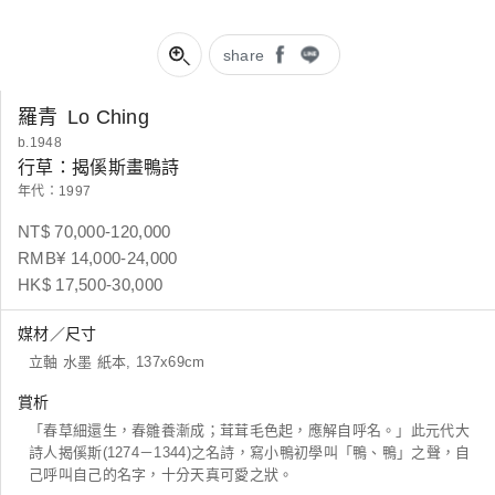
share
羅青
Lo Ching
b.1948
行草：揭傒斯畫鴨詩
年代：1997
NT$ 70,000-120,000
RMB¥ 14,000-24,000
HK$ 17,500-30,000
媒材／尺寸
立軸 水墨 紙本, 137x69cm
賞析
「春草細還生，春雛養漸成；茸茸毛色起，應解自呼名。」此元代大
詩人揭傒斯(1274－1344)之名詩，寫小鴨初學叫「鴨、鴨」之聲，自
己呼叫自己的名字，十分天真可愛之狀。