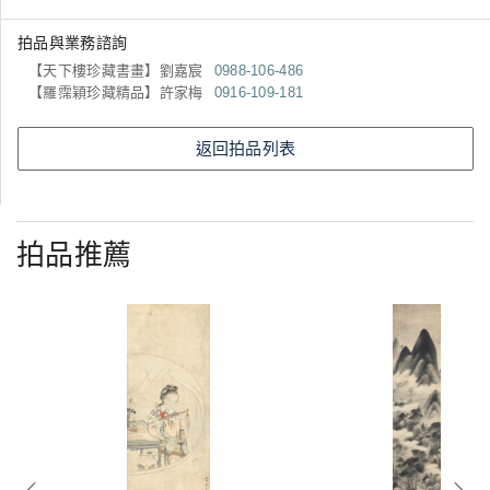
拍品與業務諮詢
【天下樓珍藏書畫】劉嘉宸
0988-106-486
【羅霈穎珍藏精品】許家梅
0916-109-181
返回拍品列表
拍品推薦