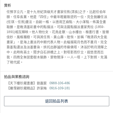
賞析
任預字立凡，是十九世紀頂級天才畫家任熊(渭長)之子，比起任伯年
頤、任阜長薰，他是「四任」中最年輕最叛逆的一位，完全脫離任派
(任琪、任熊)畫法，自創一格，以善用芝麻點、大小渾點，佈滿全畫
取勝，是晚清墨彩畫中的點描派，可與法國點描派畫家秀拉 (1859-
1891)相互輝映。他人物仕女、花鳥走獸、山水樓台、楷書行書，皆臻
佳妙，風格獨樹，可與其任熊、黃山壽、陸恢，並稱「晚清四大全能
畫家」，是海上畫派的中期代表人物。此幅描寫月色而不畫月，完全
靠墨點濃淡及淡墨暈染，烘托出靜謐的寺廟佛塔，沐浴於明月清輝之
中。此時有高士，閒步白石拱橋之上，對塔影而佇立，遐悠思而忘
我，四周全無習套樹木裝飾，景物簡淨，一人一塔，上下對照，充滿
了現代感。
拍品與業務諮詢
【天下樓珍藏書畫】劉嘉宸
0988-106-486
【羅霈穎珍藏精品】許家梅
0916-109-181
返回拍品列表