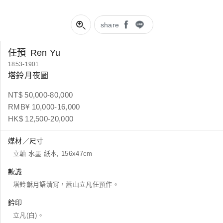
share
任預
Ren Yu
1853-1901
塔鈴月夜圖
NT$ 50,000-80,000
RMB¥ 10,000-16,000
HK$ 12,500-20,000
媒材／尺寸
立軸 水墨 紙本, 156x47cm
款識
塔鈴龢月語清宵，蕭山立凡任預作。
鈐印
立凡(白)。